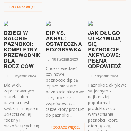
ZOBACZ WIĘCEJ
DZIECI W
DIP VS.
JAK DŁUGO
SALONIE
AKRYL:
UTRZYMUJĄ
PAZNOKCI:
OSTATECZNA
SIĘ
KOMPLETNY
ROZGRYWKA
PAZNOKCIE
PRZEWODNIK
AKRYLOWE:
10 stycznia 2023
DLA
PEŁNA
RODZICÓW
ODPOWIEDŹ
Chcesz wiedzieć
czy nowe
11 stycznia 2023
7 stycznia 2023
paznokcie dip są
Dla wielu
Paznokcie akrylowe
lepsze niż stare
zapracowanych
są jednym z
paznokcie akrylowe
matek salon
najbardziej
i czy możesz je
paznokci jest
popularnych
wypróbować, a
szybkim miejscem
produktów do
także który produkt
ucieczki od jej
wzmacniania
do paznokci...
rodziny i
paznokci, które
niekończących się
oferują siłę,
ZOBACZ WIĘCEJ