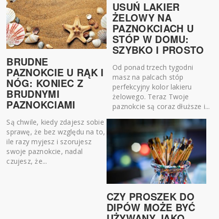
USUŃ LAKIER
ŻELOWY NA
PAZNOKCIACH U
STÓP W DOMU:
SZYBKO I PROSTO
BRUDNE
Od ponad trzech tygodni
PAZNOKCIE U RĄK I
masz na palcach stóp
NÓG: KONIEC Z
perfekcyjny kolor lakieru
BRUDNYMI
żelowego. Teraz Twoje
PAZNOKCIAMI
paznokcie są coraz dłuższe i...
Są chwile, kiedy zdajesz sobie
sprawę, że bez względu na to,
ile razy myjesz i szorujesz
swoje paznokcie, nadal
czujesz, że...
CZY PROSZEK DO
DIPÓW MOŻE BYĆ
UŻYWANY JAKO