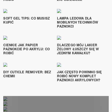
SOFT GEL TIPS: CO MUSISZ
LAMPA LEDOWA DLA
KUPIĆ
MOBILNYCH TECHNIKÓW
PAZNOKCI
CIENKIE JAK PAPIER
DLACZEGO MÓJ LAKIER
PAZNOKCIE PO AKRYLU: CO
ŻELOWY ŁUSZCZY SIĘ W
ROBIĆ
JEDNYM KAWAŁKU?
Paznokcie
Paznokcie
DŁUGIE KWADRATOWE
DIY CUTICLE REMOVER: BEZ
JAK CZĘSTO POWINNO SIĘ
Paznokcie
CHEMII
ROBIĆ NOWY KOMPLET
WZMOCNIĆ PAZNOKCIE PO
PAZNOKCIE AKRYLOWE: CO
PAZNOKCI AKRYLOWYCH?
Paznokcie
ŻÓŁTE PAZNOKCIE
LAKIERZE ŻELOWYM:
POWINNAŚ WIEDZIEĆ
NAIL DRILLS: PLIK DO
AKRYLOWE: CO MUSISZ
JEDEN PROSTY HACK
PRZECZYTANIA PRZED
WIEDZIEĆ
ZAKUPEM