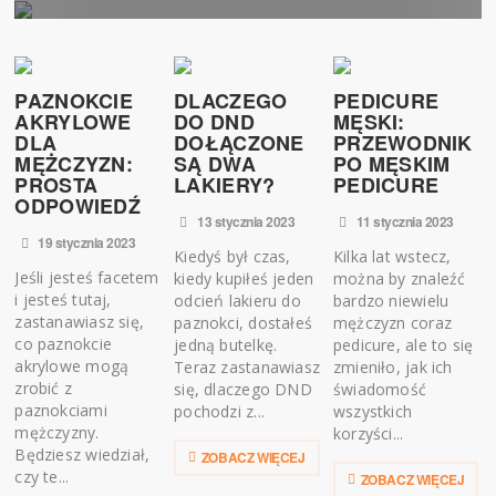
PAZNOKCIE
DLACZEGO
PEDICURE
AKRYLOWE
DO DND
MĘSKI:
DLA
DOŁĄCZONE
PRZEWODNIK
MĘŻCZYZN:
SĄ DWA
PO MĘSKIM
PROSTA
LAKIERY?
PEDICURE
ODPOWIEDŹ
13 stycznia 2023
11 stycznia 2023
19 stycznia 2023
Kiedyś był czas,
Kilka lat wstecz,
Jeśli jesteś facetem
kiedy kupiłeś jeden
można by znaleźć
i jesteś tutaj,
odcień lakieru do
bardzo niewielu
zastanawiasz się,
paznokci, dostałeś
mężczyzn coraz
co paznokcie
jedną butelkę.
pedicure, ale to się
akrylowe mogą
Teraz zastanawiasz
zmieniło, jak ich
zrobić z
się, dlaczego DND
świadomość
paznokciami
pochodzi z...
wszystkich
mężczyzny.
korzyści...
Będziesz wiedział,
ZOBACZ WIĘCEJ
czy te...
ZOBACZ WIĘCEJ