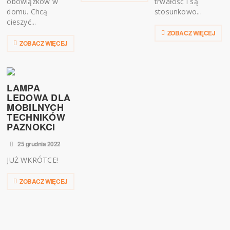
obowiązków w
trwałość i są
domu. Chcą
stosunkowo...
cieszyć...
ZOBACZ WIĘCEJ
ZOBACZ WIĘCEJ
LAMPA
LEDOWA DLA
MOBILNYCH
TECHNIKÓW
PAZNOKCI
25 grudnia 2022
JUŻ WKRÓTCE!
ZOBACZ WIĘCEJ