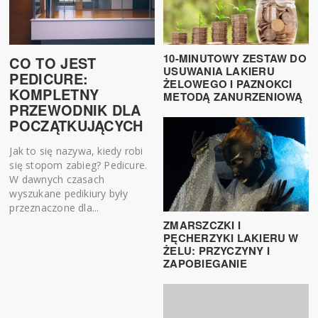
10-MINUTOWY ZESTAW DO
CO TO JEST
USUWANIA LAKIERU
PEDICURE:
ŻELOWEGO I PAZNOKCI
KOMPLETNY
METODĄ ZANURZENIOWĄ
PRZEWODNIK DLA
POCZĄTKUJĄCYCH
Jak to się nazywa, kiedy robi
się stopom zabieg? Pedicure.
W dawnych czasach
wyszukane pedikiury były
przeznaczone dla...
ZMARSZCZKI I
PĘCHERZYKI LAKIERU W
ŻELU: PRZYCZYNY I
ZAPOBIEGANIE