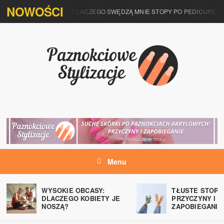
NOWOŚCI
DLACZEGO SWĘDZĄ MNIE STOPY PO PEDICURE: 
Menu
WYSOKIE OBCASY:
TŁUSTE STOPY
DLACZEGO KOBIETY JE
PRZYCZYNY I
NOSZĄ?
ZAPOBIEGANIE