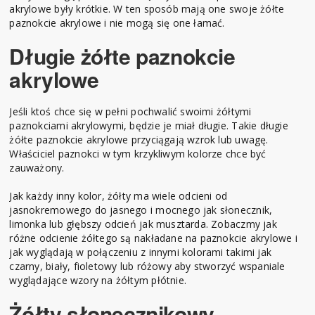
akrylowe były krótkie. W ten sposób mają one swoje żółte
paznokcie akrylowe i nie mogą się one łamać.
Długie żółte paznokcie
akrylowe
Jeśli ktoś chce się w pełni pochwalić swoimi żółtymi
paznokciami akrylowymi, będzie je miał długie. Takie długie
żółte paznokcie akrylowe przyciągają wzrok lub uwagę.
Właściciel paznokci w tym krzykliwym kolorze chce być
zauważony.
Jak każdy inny kolor, żółty ma wiele odcieni od
jasnokremowego do jasnego i mocnego jak słonecznik,
limonka lub głębszy odcień jak musztarda. Zobaczmy jak
różne odcienie żółtego są nakładane na paznokcie akrylowe i
jak wyglądają w połączeniu z innymi kolorami takimi jak
czarny, biały, fioletowy lub różowy aby stworzyć wspaniale
wyglądające wzory na żółtym płótnie.
Żółty słonecznikowy