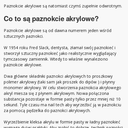
Paznokcie akrylowe są natomiast czymś zupełnie odwrotnym.
Co to są paznokcie akrylowe?
Paznokcie akrylowe są od dawna numerem jeden wśród
sztucznych paznokci.
W 1954 roku Fred Slack, dentysta, złamał swój paznokieć i
stworzył sztuczny paznokieć jako realistycznie wyglądający
tymczasowy zamiennik. Wtedy to właśnie wynaleziono
paznokcie akrylowe.
Dwa główne składniki paznokci akrylowych to proszkowy
polimer akrylowy (taki sam jak proszek do dipów ) i płynny
monomer akrylowy. W celu stworzenia paznokcia akrylowego
akryl miesza się z płynem akrylowym. Nowa połączona
substancja pozostaje w formie pasty tylko przez mniej niż 10
sekund. Tyle czasu ma nail tech aby wyrzeźbić ją w paznokciu
za pomocą pędzelka do paznokci akrylowych.
Wyrzeźbienie kleksa akrylu w formie pasty w ładny paznokieć
wymaga dużej praktyki. Aby zrobić to dobrze, technik paznokci