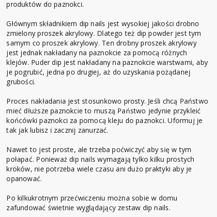
produktów do paznokci.
Głównym składnikiem dip nails jest wysokiej jakości drobno
zmielony proszek akrylowy. Dlatego też dip powder jest tym
samym co proszek akrylowy. Ten drobny proszek akrylowy
jest jednak nakładany na paznokcie za pomocą różnych
klejów. Puder dip jest nakładany na paznokcie warstwami, aby
je pogrubić, jedna po drugiej, aż do uzyskania pożądanej
grubości.
Proces nakładania jest stosunkowo prosty. Jeśli chcą Państwo
mieć dłuższe paznokcie to muszą Państwo jedynie przykleić
końcówki paznokci za pomocą kleju do paznokci. Uformuj je
tak jak lubisz i zacznij zanurzać.
Nawet to jest proste, ale trzeba poćwiczyć aby się w tym
połapać. Ponieważ dip nails wymagają tylko kilku prostych
kroków, nie potrzeba wiele czasu ani dużo praktyki aby je
opanować.
Po kilkukrotnym przećwiczeniu można sobie w domu
zafundować świetnie wyglądający zestaw dip nails.