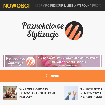
NOWOŚCI
CZEGO SWĘDZĄ MNIE STOPY PO PEDICURE: JEDNA WSPÓLNA PRZYCZYN
Menu
WYSOKIE OBCASY:
TŁUSTE STOPY
DLACZEGO KOBIETY JE
PRZYCZYNY I
NOSZĄ?
ZAPOBIEGANIE