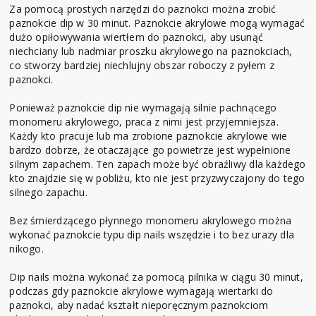
Za pomocą prostych narzędzi do paznokci można zrobić
paznokcie dip w 30 minut. Paznokcie akrylowe mogą wymagać
dużo opiłowywania wiertłem do paznokci, aby usunąć
niechciany lub nadmiar proszku akrylowego na paznokciach,
co stworzy bardziej niechlujny obszar roboczy z pyłem z
paznokci.
Ponieważ paznokcie dip nie wymagają silnie pachnącego
monomeru akrylowego, praca z nimi jest przyjemniejsza.
Każdy kto pracuje lub ma zrobione paznokcie akrylowe wie
bardzo dobrze, że otaczające go powietrze jest wypełnione
silnym zapachem. Ten zapach może być obraźliwy dla każdego
kto znajdzie się w pobliżu, kto nie jest przyzwyczajony do tego
silnego zapachu.
Bez śmierdzącego płynnego monomeru akrylowego można
wykonać paznokcie typu dip nails wszędzie i to bez urazy dla
nikogo.
Dip nails można wykonać za pomocą pilnika w ciągu 30 minut,
podczas gdy paznokcie akrylowe wymagają wiertarki do
paznokci, aby nadać kształt nieporęcznym paznokciom