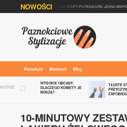
NOWOŚCI
DLACZEGO SWĘDZĄ MNIE STOPY PO PEDICURE: JEDNA WSPÓLN
Paznokcie
Manicure
Blog
WYSOKIE OBCASY:
TŁUSTE S
ównież
DLACZEGO KOBIETY JE
PRZYCZYN
NOSZĄ?
ZAPOBIEG
10-MINUTOWY ZEST