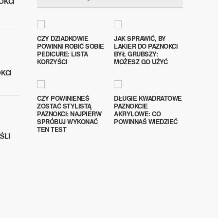
OKCI
CZY DZIADKOWIE
JAK SPRAWIĆ, BY
POWINNI ROBIĆ SOBIE
LAKIER DO PAZNOKCI
PEDICURE: LISTA
BYŁ GRUBSZY:
KORZYŚCI
MOŻESZ GO UŻYĆ
OKCI
CZY POWINIENEŚ
DŁUGIE KWADRATOWE
ZOSTAĆ STYLISTĄ
PAZNOKCIE
PAZNOKCI: NAJPIERW
AKRYLOWE: CO
SPRÓBUJ WYKONAĆ
POWINNAŚ WIEDZIEĆ
TEN TEST
ŚLI