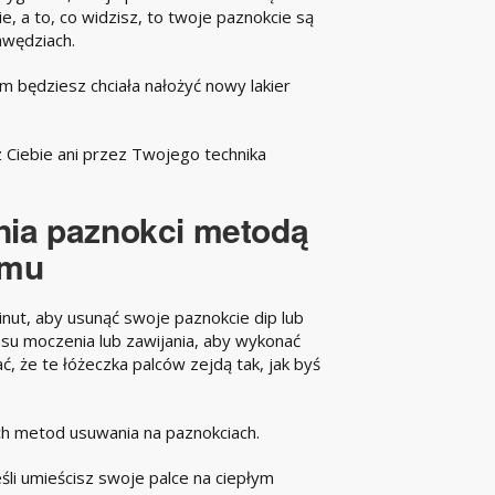
e, a to, co widzisz, to twoje paznokcie są
awędziach.
m będziesz chciała nałożyć nowy lakier
z Ciebie ani przez Twojego technika
ia paznokci metodą
omu
nut, aby usunąć swoje paznokcie dip lub
su moczenia lub zawijania, aby wykonać
ć, że te łóżeczka palców zejdą tak, jak byś
ch metod usuwania na paznokciach.
eśli umieścisz swoje palce na ciepłym