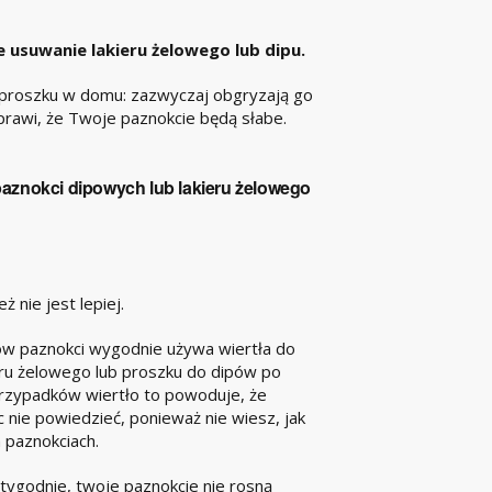
 usuwanie lakieru żelowego lub dipu.
w proszku w domu: zazwyczaj obgryzają go
sprawi, że Twoje paznokcie będą słabe.
aznokci dipowych lub lakieru żelowego
ż nie jest lepiej.
ów paznokci wygodnie używa wiertła do
ieru żelowego lub proszku do dipów po
przypadków wiertło to powoduje, że
c nie powiedzieć, ponieważ nie wiesz, jak
h paznokciach.
y tygodnie, twoje paznokcie nie rosną