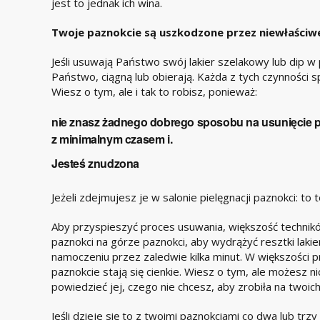
jest to jednak ich wina.
Twoje paznokcie są uszkodzone przez niewłaściwe
Jeśli usuwają Państwo swój lakier szelakowy lub dip 
Państwo, ciągną lub obierają. Każda z tych czynności 
Wiesz o tym, ale i tak to robisz, ponieważ:
nie znasz żadnego dobrego sposobu na usunięcie p
z minimalnym czasem i.
Jesteś znudzona
Jeżeli zdejmujesz je w salonie pielęgnacji paznokci: to te
Aby przyspieszyć proces usuwania, większość technik
paznokci na górze paznokci, aby wydrążyć resztki lak
namoczeniu przez zaledwie kilka minut. W większości 
paznokcie stają się cienkie. Wiesz o tym, ale możesz ni
powiedzieć jej, czego nie chcesz, aby zrobiła na twoic
Jeśli dzieje się to z twoimi paznokciami co dwa lub trz