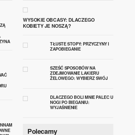
WYSOKIE OBCASY: DLACZEGO
ZĄ
KOBIETY JE NOSZĄ?
A
ZYNA
TŁUSTE STOPY: PRZYCZYNY I
ZAPOBIEGANIE
SZEŚĆ SPOSOBÓW NA
ZDEJMOWANIE LAKIERU
WAĆ
ŻELOWEGO: WYBIERZ SWÓJ
DRU
DLACZEGO BOLI MNIE PALEC U
NOGI PO BIEGANIU:
WYJAŚNIENIE
INNAM
Polecamy
OWNE