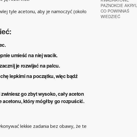
lej tyle acetonu, aby je namoczyć (około
ieć
:
ec.
pnie umieść na niej wacik.
acznij je rozwijać na palcu.
chę lepkimi na początku, więc bądź
li zwiniesz go zbyt wysoko, cały aceton
ie acetonu, który mógłby go rozpuścić.
konywać lekkie zadania bez obawy, że te