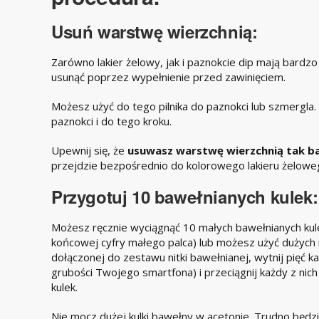
Usuń warstwę wierzchnią:
Zarówno lakier żelowy, jak i paznokcie dip mają bardzo
usunąć poprzez wypełnienie przed zawinięciem.
Możesz użyć do tego pilnika do paznokci lub szmergla. B
paznokci i do tego kroku.
Upewnij się, że
usuwasz warstwę wierzchnią tak ba
przejdzie bezpośrednio do kolorowego lakieru żelowe
Przygotuj 10 bawełnianych kulek:
Możesz ręcznie wyciągnąć 10 małych bawełnianych kule
końcowej cyfry małego palca) lub możesz użyć dużych n
dołączonej do zestawu nitki bawełnianej, wytnij pięć k
grubości Twojego smartfona) i przeciągnij każdy z nich
kulek.
Nie mocz dużej kulki bawełny w acetonie. Trudno będzi