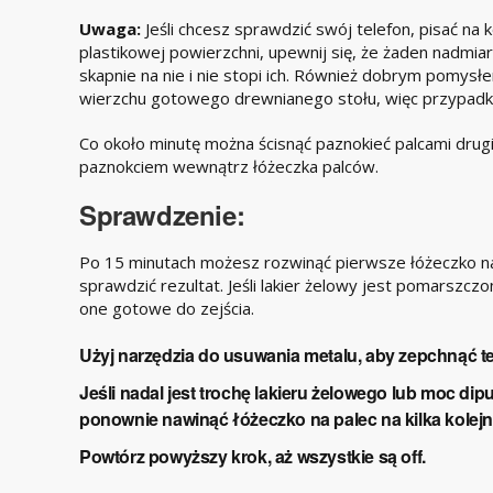
Uwaga:
Jeśli chcesz sprawdzić swój telefon, pisać na 
plastikowej powierzchni, upewnij się, że żaden nadmiar 
skapnie na nie i nie stopi ich. Również dobrym pomysł
wierzchu gotowego drewnianego stołu, więc przypadko
Co około minutę można ścisnąć paznokieć palcami drugi
paznokciem wewnątrz łóżeczka palców.
Sprawdzenie:
Po 15 minutach możesz rozwinąć pierwsze łóżeczko na 
sprawdzić rezultat. Jeśli lakier żelowy jest pomarszcz
one gotowe do zejścia.
Użyj narzędzia do usuwania metalu, aby zepchnąć te
Jeśli nadal jest trochę lakieru żelowego lub moc dip
ponownie nawinąć łóżeczko na palec na kilka kolejn
Powtórz powyższy krok, aż wszystkie są off.