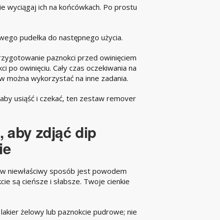
Nie wyciągaj ich na końcówkach. Po prostu
owego pudełka do następnego użycia.
rzygotowanie paznokci przed owinięciem
kci po owinięciu. Cały czas oczekiwania na
w można wykorzystać na inne zadania.
aby usiąść i czekać, ten zestaw remover
 aby zdjąć dip
ie
y w niewłaściwy sposób jest powodem
ie są cieńsze i słabsze. Twoje cienkie
 lakier żelowy lub paznokcie pudrowe; nie