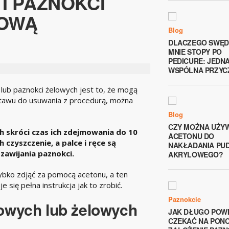
I PAZNOKCI
IOWĄ
Blog
DLACZEGO SWĘD
MNIE STOPY PO
PEDICURE: JEDN
WSPÓLNA PRZYC
lub paznokci żelowych jest to, że mogą
stawu do usuwania z procedurą, można
Blog
CZY MOŻNA UŻY
 skróci czas ich zdejmowania do 10
ACETONU DO
 czyszczenie, a palce i ręce są
NAKŁADANIA PU
awijania paznokci.
AKRYLOWEGO?
ybko zdjąć za pomocą acetonu, a ten
 się pełna instrukcja jak to zrobić.
Paznokcie
owych lub żelowych
JAK DŁUGO POW
CZEKAĆ NA PON