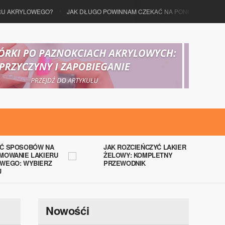
AKRYLOWEGO?
JAK DŁUGO POWINNAM CZEKAĆ NA PONOWNE ZAŁOŻENI
Ć SPOSOBÓW NA
JAK ROZCIEŃCZYĆ LAKIER
MOWANIE LAKIERU
ŻELOWY: KOMPLETNY
WEGO: WYBIERZ
PRZEWODNIK
J
Nowośći