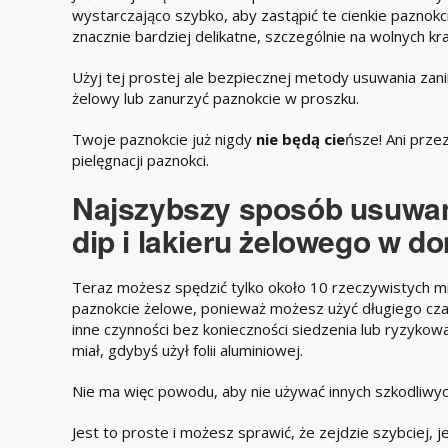
wystarczająco szybko, aby zastąpić te cienkie paznokci
znacznie bardziej delikatne, szczególnie na wolnych kr
Użyj tej prostej ale bezpiecznej metody usuwania zani
żelowy lub zanurzyć paznokcie w proszku.
Twoje paznokcie już nigdy
nie będą cie
ńsze! Ani prze
pielęgnacji paznokci.
Najszybszy sposób usuwan
dip i lakieru żelowego w d
Teraz możesz spędzić tylko około 10 rzeczywistych mi
paznokcie żelowe, ponieważ możesz użyć długiego cza
inne czynności bez konieczności siedzenia lub ryzykowa
miał, gdybyś użył folii aluminiowej.
Nie ma więc powodu, aby nie używać innych szkodliwy
Jest to proste i możesz sprawić, że zejdzie szybciej, j