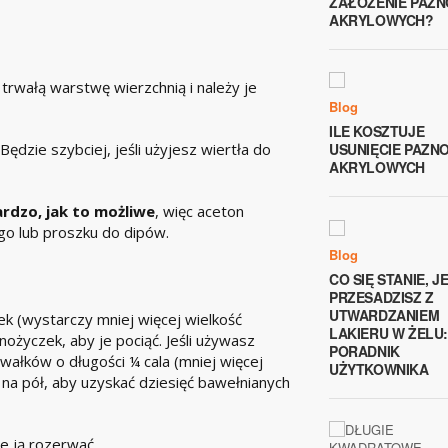
ZAŁOŻENIE PAZN
AKRYLOWYCH?
 trwałą warstwę wierzchnią i należy je
Blog
ILE KOSZTUJE
ędzie szybciej, jeśli użyjesz wiertła do
USUNIĘCIE PAZN
AKRYLOWYCH
rdzo, jak to możliwe
, więc aceton
go lub proszku do dipów.
Blog
CO SIĘ STANIE, JE
PRZESADZISZ Z
UTWARDZANIEM
k (wystarczy mniej więcej wielkość
LAKIERU W ŻELU:
ożyczek, aby je pociąć. Jeśli używasz
PORADNIK
awałków o długości ¼ cala (mniej więcej
UŻYTKOWNIKA
 na pół, aby uzyskać dziesięć bawełnianych
e ją rozerwać.