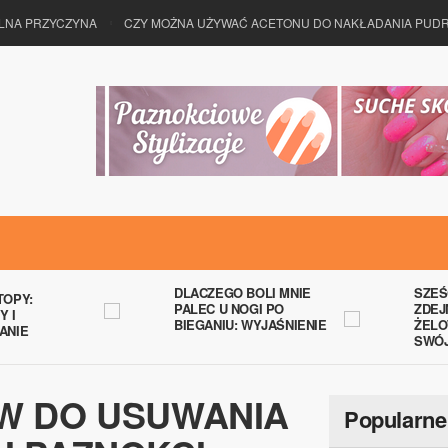
A PRZYCZYNA
CZY MOŻNA UŻYWAĆ ACETONU DO NAKŁADANIA PUDRU 
DLACZEGO BOLI MNIE
SZEŚ
TOPY:
PALEC U NOGI PO
ZDEJ
Y I
BIEGANIU: WYJAŚNIENIE
ŻELO
ANIE
SWÓ
AW DO USUWANIA
Popularne