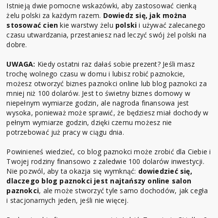
Istnieją dwie pomocne wskazówki, aby zastosować cienką
żelu polski za każdym razem.
Dowiedz się, jak można
stosować cien
kie warstwy żelu
polski
i używać zalecanego
czasu utwardzania, przestaniesz nad leczyć swój żel polski na
dobre.
UWAGA:
Kiedy ostatni raz dałaś sobie prezent? Jeśli masz
trochę wolnego czasu w domu i lubisz robić paznokcie,
możesz otworzyć biznes paznokci online lub blog paznokci za
mniej niż 100 dolarów. Jest to świetny biznes domowy w
niepełnym wymiarze godzin, ale nagroda finansowa jest
wysoka, ponieważ może sprawić, że będziesz miał dochody w
pełnym wymiarze godzin, dzięki czemu możesz nie
potrzebować już pracy w ciągu dnia.
Powinieneś wiedzieć, co blog paznokci może zrobić dla Ciebie i
Twojej rodziny finansowo z zaledwie 100 dolarów inwestycji.
Nie pozwól, aby ta okazja się wymknąć:
dowiedzieć się,
dlaczego blog paznokci jest najtańszy online salon
paznokci
, ale może stworzyć tyle samo dochodów, jak cegła
i stacjonarnych jeden, jeśli nie więcej.