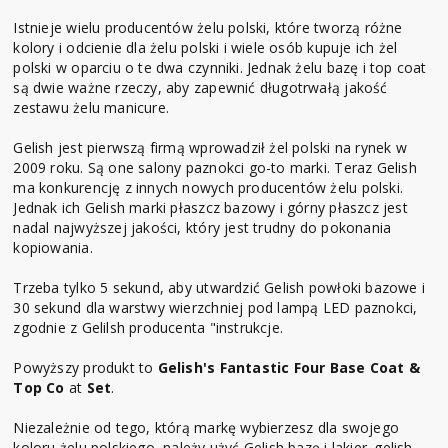
Istnieje wielu producentów żelu polski, które tworzą różne
kolory i odcienie dla żelu polski i wiele osób kupuje ich żel
polski w oparciu o te dwa czynniki. Jednak żelu bazę i top coat
są dwie ważne rzeczy, aby zapewnić długotrwałą jakość
zestawu żelu manicure.
Gelish jest pierwszą firmą wprowadził żel polski na rynek w
2009 roku. Są one salony paznokci go-to marki. Teraz Gelish
ma konkurencję z innych nowych producentów żelu polski.
Jednak ich Gelish marki płaszcz bazowy i górny płaszcz jest
nadal najwyższej jakości, który jest trudny do pokonania
kopiowania.
Trzeba tylko 5 sekund, aby utwardzić Gelish powłoki bazowe i
30 sekund dla warstwy wierzchniej pod lampą LED paznokci,
zgodnie z Gelilsh producenta "instrukcje.
Powyższy produkt to
Gelish's Fantastic Four Base Coat &
Top Co
at
Set
.
Niezależnie od tego, którą markę wybierzesz dla swojego
koloru żelu polskiego, należy użyć Gelish bazę i lakier. gelish