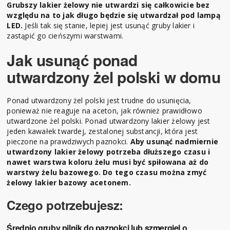
Grubszy lakier żelowy nie utwardzi się całkowicie bez
względu na to jak długo będzie się utwardzał pod lampą
LED.
Jeśli tak się stanie, lepiej jest usunąć gruby lakier i
zastąpić go cieńszymi warstwami.
Jak usunąć ponad
utwardzony żel polski w domu
Ponad utwardzony żel polski jest trudne do usunięcia,
ponieważ nie reaguje na aceton, jak również prawidłowo
utwardzone żel polski. Ponad utwardzony lakier żelowy jest
jeden kawałek twardej, zestalonej substancji, która jest
pieczone na prawdziwych paznokci.
Aby usunąć nadmiernie
utwardzony lakier żelowy potrzeba dłuższego czasu i
nawet warstwa koloru żelu musi być spiłowana aż do
warstwy żelu bazowego. Do tego czasu można zmyć
żelowy lakier bazowy acetonem.
Czego potrzebujesz:
Średnio gruby pilnik do paznokci lub szmergiel o