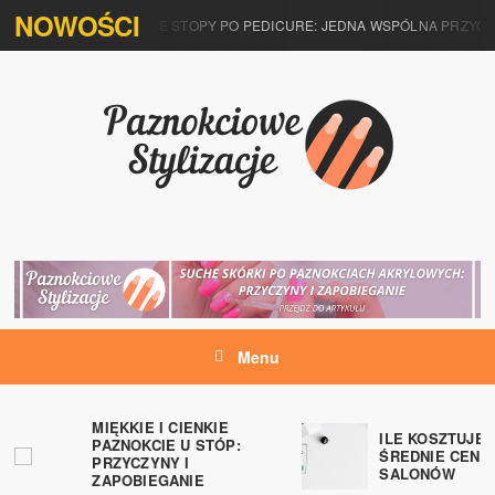
NOWOŚCI
ACZEGO SWĘDZĄ MNIE STOPY PO PEDICURE: JEDNA WSPÓLNA PRZYCZY
Menu
MIĘKKIE I CIENKIE
ILE KOSZTUJE 
PAZNOKCIE U STÓP:
ŚREDNIE CENY 
PRZYCZYNY I
SALONÓW
ZAPOBIEGANIE