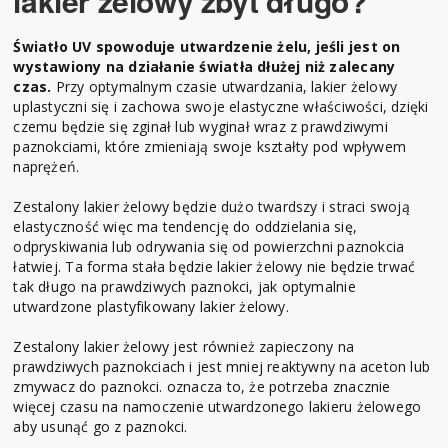
lakier żelowy zbyt długo?
Światło UV spowoduje utwardzenie żelu, jeśli jest on
wystawiony na działanie światła dłużej niż zalecany
czas.
Przy optymalnym czasie utwardzania, lakier żelowy
uplastyczni się i zachowa swoje elastyczne właściwości, dzięki
czemu będzie się zginał lub wyginał wraz z prawdziwymi
paznokciami, które zmieniają swoje kształty pod wpływem
naprężeń.
Zestalony lakier żelowy będzie dużo twardszy i straci swoją
elastyczność więc ma tendencję do oddzielania się,
odpryskiwania lub odrywania się od powierzchni paznokcia
łatwiej. Ta forma stała będzie lakier żelowy nie będzie trwać
tak długo na prawdziwych paznokci, jak optymalnie
utwardzone plastyfikowany lakier żelowy.
Zestalony lakier żelowy jest również zapieczony na
prawdziwych paznokciach i jest mniej reaktywny na aceton lub
zmywacz do paznokci. oznacza to, że potrzeba znacznie
więcej czasu na namoczenie utwardzonego lakieru żelowego
aby usunąć go z paznokci.