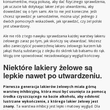
konsumentów, mają pokusę, aby dać fizycznego sprawdzenia,
jak uczucie lub dotykając lakier żel po utwardzeniu, aby
dowiedzieć się o tym sami. Ale to nie jest konieczne. Jeśli
chcesz sprawdzić je samodzielnie, można użyć jednego z
dwóch pomocnych wskazówek, jak sprawdzić, czy żel polski
jest utwardzony.
Ale nie rób z tego nawyku sprawdzania każdej warstwy lakieru
żelowego zaraz po tym, jak skończy się utwardzać. Możesz
albo zanieczyścić powierzchnię lakieru żelowego kurzem lub
jakąś tłustą substancją z olejku do skórek lub balsamu do rąk.
Mogą one spowodować niezadowalający wygląd końcowy.
Niektóre lakiery żelowe są
lepkie nawet po utwardzeniu.
Pierwsza generacja lakierów żelowych miała górną
warstwę inhibicyjną, która musi być usunięta za pomocą
środka czyszczącego na bazie alkoholu, aby odsłonić
lustrzane wykończenie, z którego lakier żelowy jest
znany.
Ta warstwa inhibicji jest lepki i matowy wygląd. Dla