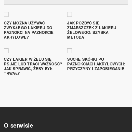
CZY MOŻNA UŻYWAĆ
JAK POZBYĆ SIĘ
ZWYKŁEGO LAKIERU DO
ZMARSZCZEK Z LAKIERU
PAZNOKCI NA PAZNOKCIE
ŻELOWEGO: SZYBKA
AKRYLOWE?
METODA
CZY LAKIER W ŻELU SIĘ
SUCHE SKÓRKI PO
PSUJE LUB TRACI WAŻNOŚĆ?
PAZNOKCIACH AKRYLOWYCH:
JAK SPRAWIĆ, ŻEBY BYŁ
PRZYCZYNY I ZAPOBIEGANIE
TRWAŁY
O serwisie