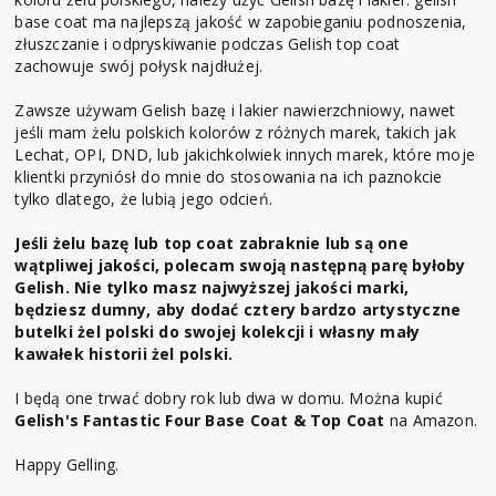
base coat ma najlepszą jakość w zapobieganiu podnoszenia,
złuszczanie i odpryskiwanie podczas Gelish top coat
zachowuje swój połysk najdłużej.
Zawsze używam Gelish bazę i lakier nawierzchniowy, nawet
jeśli mam żelu polskich kolorów z różnych marek, takich jak
Lechat, OPI, DND, lub jakichkolwiek innych marek, które moje
klientki przyniósł do mnie do stosowania na ich paznokcie
tylko dlatego, że lubią jego odcień.
Jeśli żelu bazę lub top coat zabraknie lub są one
wątpliwej jakości, polecam swoją następną parę byłoby
Gelish. Nie tylko masz najwyższej jakości marki,
będziesz dumny, aby dodać cztery bardzo artystyczne
butelki żel polski do swojej kolekcji i własny mały
kawałek historii żel polski.
I będą one trwać dobry rok lub dwa w domu. Można kupić
Gelish's Fantastic Four Base Coat & Top Coat
na Amazon.
Happy Gelling.