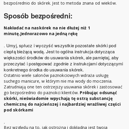
bezpośrednio do skórek. Jest to metoda znana od wieków.
Sposób bezpośredni:
Nakładać na naskórek na nie dłużej niż 1
minutę.
Jednorazowo na jedną rękę
. Umyj, spłucz i wyczyść wszystkie pozostałe skórki pod
ciepłą bieżącą wodą. Jest to ogólna instrukcja dotycząca
większości środków do usuwania skórek, ale pamiętaj, aby
przeczytać i postępować zgodnie z instrukcjami dotyczącymi
konkretnego środka do usuwania skórek.
Ostatnio wiele salonów paznokciowych wdraża usługę
suchego manicure, w którym nie ma wody do moczenia.
Zatrudniają one ten ostrzejszy usuwania skórek i zastosować
go bezpośrednio do paznokci klientów.
Próbując odsunąć
skórki, nieświadomie wpychają tę ostrą substancję
chemiczną do najcieńszej i najbardziej wrażliwej części
pod skórkami
.
Bez względu na to, jak ostrożna i dokładna jest twoja