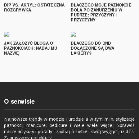
DIP VS. AKRYL: OSTATECZNA
DLACZEGO MOJE PAZNOKCIE
ROZGRYWKA
BOLĄ PO ZANURZENIU W
PUDRZE: PRZYCZYNY I
PRZYCZYNY
JAK ZAŁOŻYĆ BLOGA O
DLACZEGO DO DND
PAZNOKCIACH: NADAJ MU
DOŁĄCZONE SĄ DWA
NAZWĘ
LAKIERY?
O serwisie
Najnowsze trendy w modzie i urodzie a w tym m.in. stylizacje
paznokci, manicure, pedicure i wiele wiele więcej. Sprawdź
nasze artykuły i porady i zadbaj o siebie i swój wygląd już dziś.
Zapraszamy do lektury!