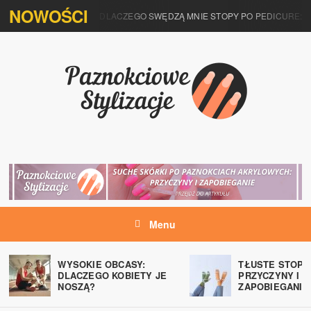
NOWOŚCI
DLACZEGO SWĘDZĄ MNIE STOPY PO PEDICURE: 
Menu
WYSOKIE OBCASY:
TŁUSTE STOPY
DLACZEGO KOBIETY JE
PRZYCZYNY I
NOSZĄ?
ZAPOBIEGANIE