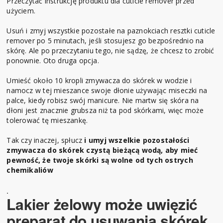
Przeczytać instrukcję produktu dla cuticle remover przed
użyciem.
Usuń i zmyj wszystkie pozostałe na paznokciach resztki cuticle
remover po 5 minutach, jeśli stosujesz go bezpośrednio na
skórę. Ale po przeczytaniu tego, nie sądzę, że chcesz to zrobić
ponownie. Oto druga opcja.
Umieść około 10 kropli zmywacza do skórek w wodzie i
namocz w tej mieszance swoje dłonie używając miseczki na
palce, kiedy robisz swój manicure. Nie martw się skóra na
dłoni jest znacznie grubsza niż ta pod skórkami, więc może
tolerować tę mieszankę.
Tak czy inaczej, spłucz
i umyj wszelkie pozostałości
zmywacza do skórek czystą bieżącą wodą, aby mieć
pewność, że twoje skórki są wolne od tych ostrych
chemikaliów
.
Lakier żelowy może uwięzić
preparat do usuwania skórek,