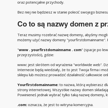
oraz potencjalne przychody.
Bez niej nie będziesz w stanie polecić swojego biznesu
Co to są nazwy domen z p
Teraz musimy rozebrać nazwę domeny, abyśmy mogli ją
możemy użyć nazwy domeny "yourfirstdomainname". Pe
"
www . yourfirstdomainname . com
" (spacje po le
przejrzystości), gdzie:
www
:
jest skrótem od wyrażenia "worldwide web". Dzi
Internecie będą wiedziały, że to jest Twoja firma i mo
sklepu lub możesz prowadzić działalność całkowicie onl
Yourfirstdomainname:
to nazwa, którą wybierasz dl
strony internetowej. Wszystkie nazwy domen składają si
Powinieneś jednak wybrać tylko taką nazwę domeny, któ
.com:
oznacza, że jest to witryna komercyjna.