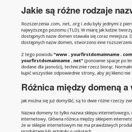
Jakie są różne rodzaje naz
Rozszerzenia .com, .net, .org i .edu były jednymi z p
najwyższego poziomu (TLD). W miarę jak ludzie tworzyl
dostępnych nazw domen stawała się coraz mniejsza. Dl
dostępnych nazw domen, stworzono inne rozszerzenia, t
Z tego powodu
"www . yourfirstdomainname . co
yourfirstdomainname . net"
(ponownie spacje po lew
dodane dla jasności), technicznie rzecz biorąc. Normal
kupić wszystkie odpowiednie strony, aby jej klienci nie
Różnica między domeną a 
Jak można się już domyślić, są to dwie różne rzeczy 
Nazwa domeny to tylko nazwa sklepu internetowego, n
internetowy. Główna różnica między sklepem interne
że w sklepie internetowym nie ma prawdziwych produktó
produktami lub artykuły o usługach.