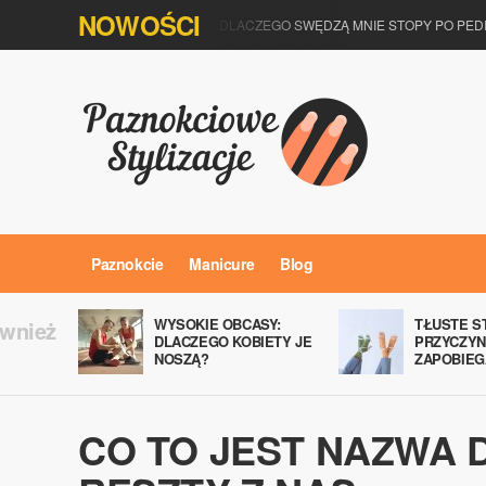
NOWOŚCI
DLACZEGO SWĘDZĄ MNIE STOPY PO PED
Paznokcie
Manicure
Blog
WYSOKIE OBCASY:
TŁUSTE S
ównież
DLACZEGO KOBIETY JE
PRZYCZYN
NOSZĄ?
ZAPOBIEG
CO TO JEST NAZWA 