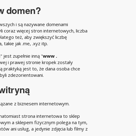
w
domen?
ierwszych i są nazywane domenami
i coraz więcej stron internetowych, liczba
atego też, aby zwiększyć liczbę
akie jak .me, .xyz itp.
m
" jest zupełnie inną "
www .
ej i prawej stronie kropek zostały
ną praktyką jest to, że dana osoba chce
 byli zdezorientowani.
witryną
związane z biznesem internetowym.
atomiast strona internetowa to sklep
towym a sklepem fizycznym polega na tym,
w ani usług, a jedynie zdjęcia lub filmy z