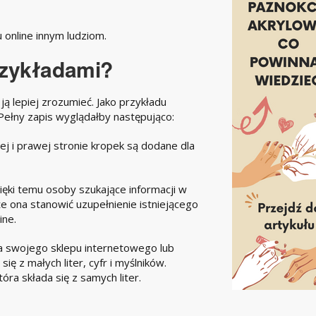
 online innym ludziom.
rzykładami
?
 lepiej zrozumieć. Jako przykładu
łny zapis wyglądałby następująco:
wej i prawej stronie kropek są dodane dla
ęki temu osoby szukające informacji w
że ona stanowić uzupełnienie istniejącego
ine.
a swojego sklepu internetowego lub
ę z małych liter, cyfr i myślników.
ra składa się z samych liter.