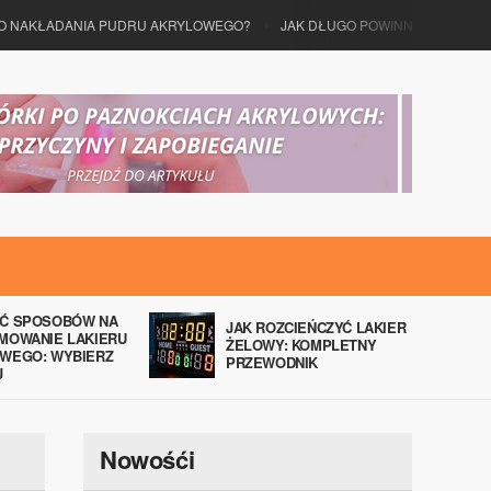
O NAKŁADANIA PUDRU AKRYLOWEGO?
JAK DŁUGO POWINNAM CZEKAĆ
Ć SPOSOBÓW NA
JAK ROZCIEŃCZYĆ LAKIER
MOWANIE LAKIERU
ŻELOWY: KOMPLETNY
WEGO: WYBIERZ
PRZEWODNIK
J
Nowośći