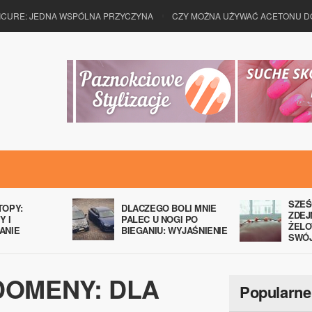
ICURE: JEDNA WSPÓLNA PRZYCZYNA
CZY MOŻNA UŻYWAĆ ACETONU D
SZEŚ
TOPY:
DLACZEGO BOLI MNIE
ZDEJ
Y I
PALEC U NOGI PO
ŻELO
ANIE
BIEGANIU: WYJAŚNIENIE
SWÓ
DOMENY: DLA
Popularne