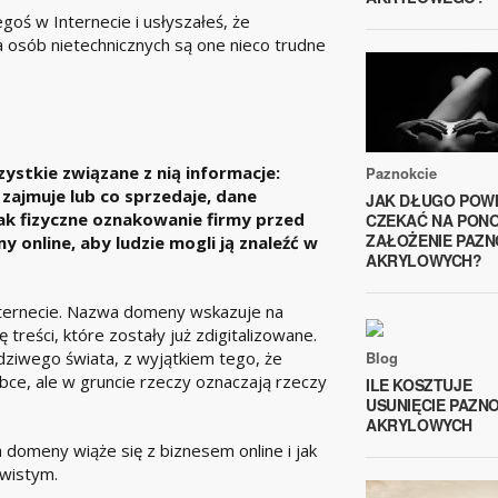
goś w Internecie i usłyszałeś, że
 osób nietechnicznych są one nieco trudne
stkie związane z nią informacje:
Paznokcie
 zajmuje lub co sprzedaje, dane
JAK DŁUGO POW
jak fizyczne oznakowanie firmy przed
CZEKAĆ NA PON
ZAŁOŻENIE PAZN
y online, aby ludzie mogli ją znaleźć w
AKRYLOWYCH?
ternecie. Nazwa domeny wskazuje na
treści, które zostały już zdigitalizowane.
Blog
ziwego świata, z wyjątkiem tego, że
bce, ale w gruncie rzeczy oznaczają rzeczy
ILE KOSZTUJE
USUNIĘCIE PAZN
AKRYLOWYCH
 domeny wiąże się z biznesem online i jak
ywistym.