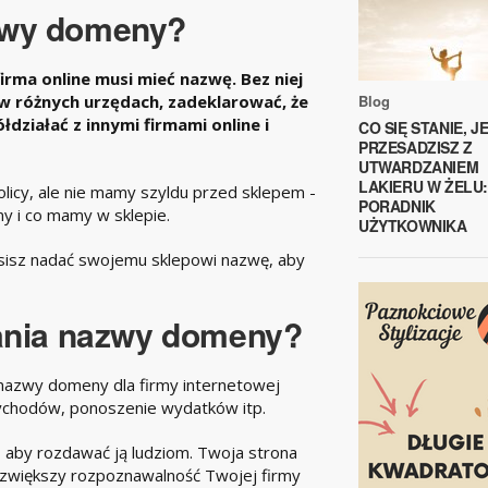
zwy domeny?
irma online musi mieć nazwę. Bez niej
Blog
 w różnych urzędach, zadeklarować, że
ółdziałać z innymi firmami online i
CO SIĘ STANIE, JE
PRZESADZISZ Z
UTWARDZANIEM
LAKIERU W ŻELU:
licy, ale nie mamy szyldu przed sklepem -
PORADNIK
y i co mamy w sklepie.
UŻYTKOWNIKA
sisz nadać swojemu sklepowi nazwę, aby
dania nazwy domeny?
 nazwy domeny dla firmy internetowej
rzychodów, ponoszenie wydatków itp.
aby rozdawać ją ludziom. Twoja strona
i zwiększy rozpoznawalność Twojej firmy