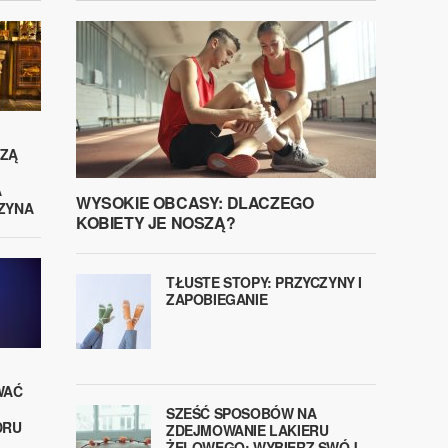
ZĄ
A
WYSOKIE OBCASY: DLACZEGO
ZYNA
KOBIETY JE NOSZĄ?
TŁUSTE STOPY: PRZYCZYNY I
ZAPOBIEGANIE
WAĆ
SZEŚĆ SPOSOBÓW NA
DRU
ZDEJMOWANIE LAKIERU
ŻELOWEGO: WYBIERZ SWÓJ