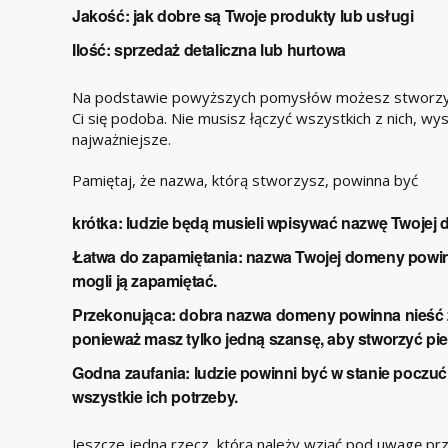
Jakość: jak dobre są Twoje produkty lub usługi
Ilość: sprzedaż detaliczna lub hurtowa
Na podstawie powyższych pomysłów możesz stworzyć 
Ci się podoba. Nie musisz łączyć wszystkich z nich, wy
najważniejsze.
Pamiętaj, że nazwa, którą stworzysz, powinna być
krótka
: ludzie będą musieli wpisywać nazwę Twojej 
Łatwa do zapamiętania:
nazwa Twojej domeny powinn
mogli ją zapamiętać.
Przekonująca:
dobra nazwa domeny powinna nieść z
ponieważ masz tylko jedną szansę, aby stworzyć pi
Godna zaufania
: ludzie powinni być w stanie pocz
wszystkie ich potrzeby.
Jeszcze jedna rzecz, którą należy wziąć pod uwagę pr