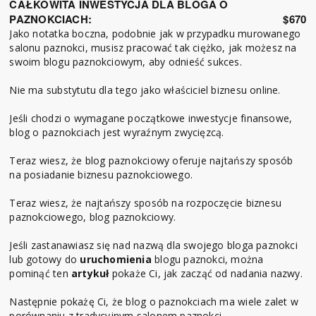
CAŁKOWITA INWESTYCJA DLA BLOGA O
PAZNOKCIACH:
$670
Jako notatka boczna, podobnie jak w przypadku murowanego
salonu paznokci, musisz pracować tak ciężko, jak możesz na
swoim blogu paznokciowym, aby odnieść sukces.
Nie ma substytutu dla tego jako właściciel biznesu online.
Jeśli chodzi o wymagane początkowe inwestycje finansowe,
blog o paznokciach jest wyraźnym zwycięzcą.
Teraz wiesz, że blog paznokciowy oferuje najtańszy sposób
na posiadanie biznesu paznokciowego.
Teraz wiesz, że najtańszy sposób na rozpoczęcie biznesu
paznokciowego, blog paznokciowy.
Jeśli zastanawiasz się nad nazwą dla swojego bloga paznokci
lub gotowy do
uruchomienia
blogu paznokci, można
pominąć ten
artykuł
pokaże Ci, jak zacząć od nadania nazwy.
Następnie pokażę Ci, że blog o paznokciach ma wiele zalet w
porównaniu z tradycyjnym salonem paznokci.