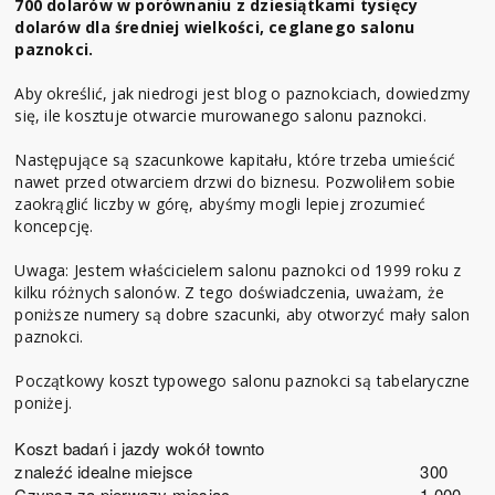
700 dolarów w porównaniu z dziesiątkami tysięcy
dolarów dla średniej wielkości, ceglanego salonu
paznokci.
Aby określić, jak niedrogi jest blog o paznokciach, dowiedzmy
się, ile kosztuje otwarcie murowanego salonu paznokci.
Następujące są szacunkowe kapitału, które trzeba umieścić
nawet przed otwarciem drzwi do biznesu. Pozwoliłem sobie
zaokrąglić liczby w górę, abyśmy mogli lepiej zrozumieć
koncepcję.
Uwaga: Jestem właścicielem salonu paznokci od 1999 roku z
kilku różnych salonów. Z tego doświadczenia, uważam, że
poniższe numery są dobre szacunki, aby otworzyć mały salon
paznokci.
Początkowy koszt typowego salonu paznokci są tabelaryczne
poniżej.
Koszt badań i jazdy wokół townto
znaleźć idealne miejsce
300
Czynsz za pierwszy miesiąc
1,000