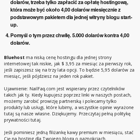
dolarów, trzeba tylko zapłacić za opłatę hostingową,
która może być około 4,00 dolarów miesięcznie z
podstawowym pakietem dla jednej witryny blogu start-
up.
Pomyśl o tym przez chwilę. 5.000 dolarów kontra 4,00
dolarów.
Bluehost
ma niską cenę hostingu dla jednej strony
internetowej tak niskie, jak $ 3,95 za miesiąc za pierwszy rok,
jeśli zapiszesz się na trzy lata opcji. To będzie 5,95 dolarów za
miesiąc, jeśli pójdziesz na jeden rok pakiet.
Ujawnienie: NailFaq.com jest wspierany przez czytelników
takich jak ty. Kiedy kupujesz poprzez linki w naszych postach,
możemy zarobić prowizję partnerską i polecamy tylko
produkty lub usługi, które lubimy, a wszystkie opinie wyrażone
tutaj są nasze własne. Dziękujemy. Przeczytaj pełną politykę
prywatności tutaj.
Jeśli pominiesz jedną filiżankę kawy premium w miesiącu, stać
Cię na hosting dla Twojego bloga o paznokciach.