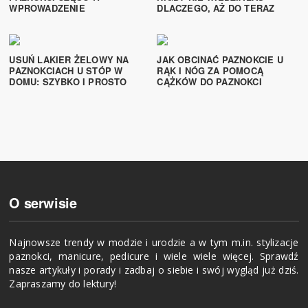
WPROWADZENIE
DLACZEGO, AŻ DO TERAZ
USUŃ LAKIER ŻELOWY NA
JAK OBCINAĆ PAZNOKCIE U
PAZNOKCIACH U STÓP W
RĄK I NÓG ZA POMOCĄ
DOMU: SZYBKO I PROSTO
CĄŻKÓW DO PAZNOKCI
O serwisie
Najnowsze trendy w modzie i urodzie a w tym m.in. stylizacje
paznokci, manicure, pedicure i wiele wiele więcej. Sprawdź
nasze artykuły i porady i zadbaj o siebie i swój wygląd już dziś.
Zapraszamy do lektury!