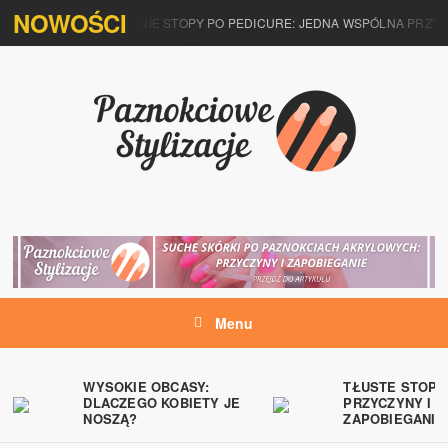
NOWOŚCI
LACZEGO SWĘDZĄ MNIE STOPY PO PEDICURE: JEDNA WSPÓLNA PRZYCZ
Menu
WYSOKIE OBCASY:
TŁUSTE STOPY
DLACZEGO KOBIETY JE
PRZYCZYNY I
NOSZĄ?
ZAPOBIEGANIE