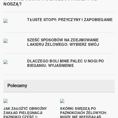
NOSZĄ?
TŁUSTE STOPY: PRZYCZYNY I ZAPOBIEGANIE
SZEŚĆ SPOSOBÓW NA ZDEJMOWANIE
LAKIERU ŻELOWEGO: WYBIERZ SWÓJ
DLACZEGO BOLI MNIE PALEC U NOGI PO
BIEGANIU: WYJAŚNIENIE
Polecamy
JAK ZAŁOŻYĆ OBWOŹNY
SKÓRKI SWĘDZĄ PO
ZAKŁAD PIELĘGNACJI
PAZNOKCIACH ŻELOWYCH:
PAZNOKCI CZĘŚĆ 1:
NIGDY NIE WIEDZIAŁAŚ