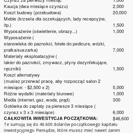
Kaucja (dwa miesiące czynszu)
2,000
Koszt budowy (przebudowa)
20,000
Meble (krzesła dla oczekujących, lady recepcyjne,
itp.)
1,500
Wyposażenie (oświetlenie, obrazy...)
1,000
Wyposażenie (
stanowiska do paznokci, fotele do pedicure, wózki,
pralka/suszarka)
7,000
Materiały eksploatacyjne (
lakier do paznokci, zmywacz, płyny dezynfekujące,
ręczniki)
1,500
Koszt alternatywy
(musisz przerwać pracę, aby rozpocząć salon 2
miesiące: - $2,500 x 2)
5,000
Różne wydatki (materiały biurowe)
1,000
Media (internet, gaz, woda, prąd)
300
Gotówka do zapłaty za pierwsze 3 miesiące (
czynsz x 3 x 3 miesiące)
6,000
CAŁKOWITA INWESTYCJA POCZĄTKOWA:
$46,600
Te sumują się do 46.600 dolarów początkowego kapitału
inwestycyjnego Pieniądze, które musisz mieć nawet zanim